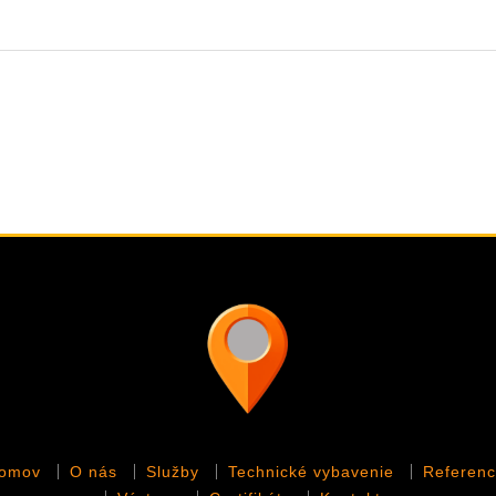
omov
O nás
Služby
Technické vybavenie
Referenc