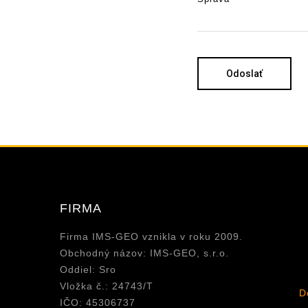
Odoslať
FIRMA
Firma IMS-GEO vznikla v roku 2009.
Obchodný názov: IMS-GEO, s.r.o.
Oddiel: Sro
Vložka č.: 24743/T
D
IČO: 45306737