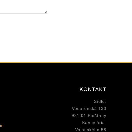
KONTAKT
Sídlo:
Vodárenská 133
921 01 Piešťany
Kancelária:
ie
Vajanského 58